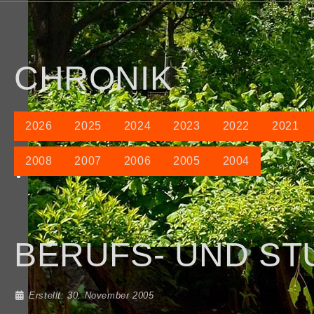
CHRONIK
2026
2025
2024
2023
2022
2021
2008
2007
2006
2005
2004
BERUFS- UND S
Details
Erstellt: 30. November 2005