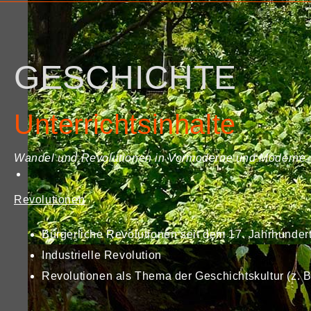
GESCHICHTE
Unterrichtsinhalte
Wandel und Revolutionen in Vormoderne und Moderne
Revolutionen
Bürgerliche Revolutionen seit dem 17. Jahrhundert
Industrielle Revolution
Revolutionen als Thema der Geschichtskultur (z. B