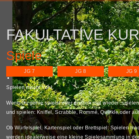
FAKULTATIVE KU
Spiele
JG 7
JG 8
JG 9
Spielen macht froh!
Wenn Du gerne spielst oder endlich mal wieder ‚spiel
und spielen: Kniffel, Scrabble, Rommé, Qwirkle oder au
Ob Würfelspiel, Kartenspiel oder Brettspiel: Spielen mac
werden idealerweise eine kleine Spielesammlung in de