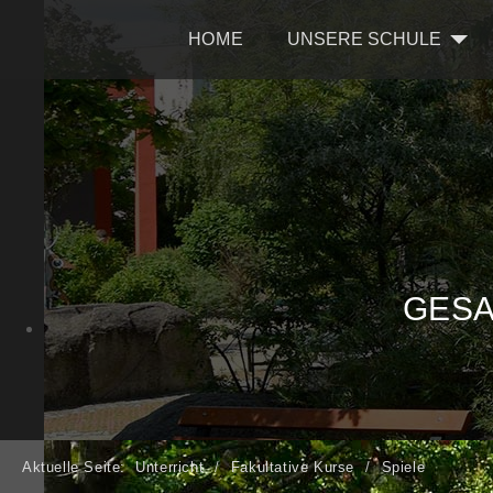
HOME
UNSERE SCHULE
GESA
Aktuelle Seite:
Unterricht
Fakultative Kurse
Spiele